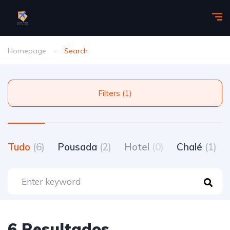
Homepage
Search
Filters (1)
Tudo
(6)
Pousada
(2)
Hotel
(0)
Chalé
(1)
6 Resultados