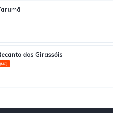
Tarumã
ecanto dos Girassóis
 (MG)