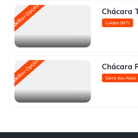
Melhor Opção
Chácara 
Cuiabá (MT)
8
Melhor Opção
Chácara R
Serra dos Alves
11