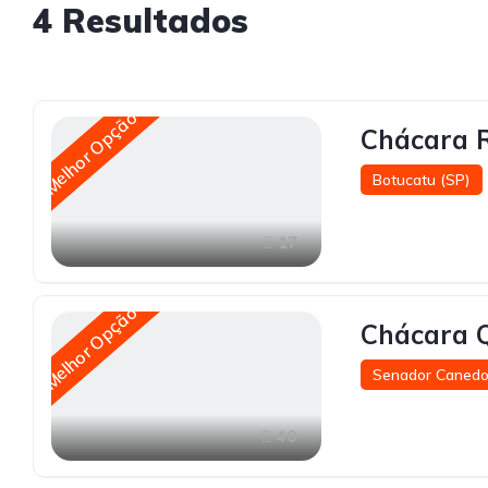
4
Resultados
Melhor Opção
Chácara 
Botucatu (SP)
17
Melhor Opção
Chácara Q
Senador Canedo
40