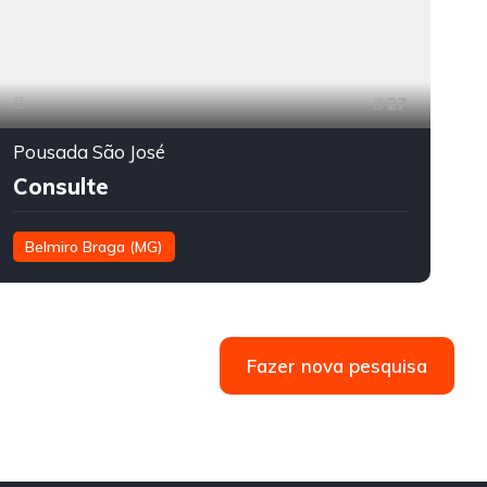
27
Pousada São José
Consulte
Belmiro Braga (MG)
Fazer nova pesquisa