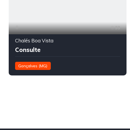
33
Chalés Boa Vista
Consulte
Gonçalves (MG)