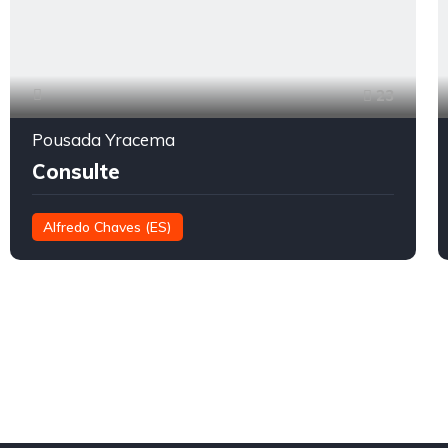
23
Pousada Yracema
Consulte
Alfredo Chaves (ES)