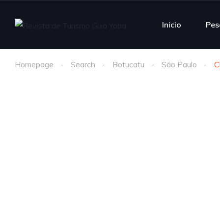
Inicio
Pes
Homepage
Search
Botucatu
São Paulo
C