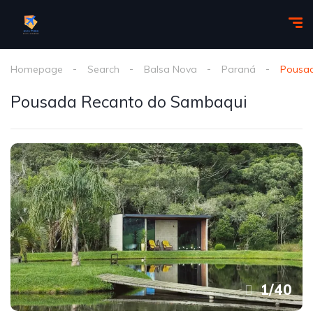
Homepage
Search
Balsa Nova
Paraná
Pousa
Pousada Recanto do Sambaqui
1
/
40