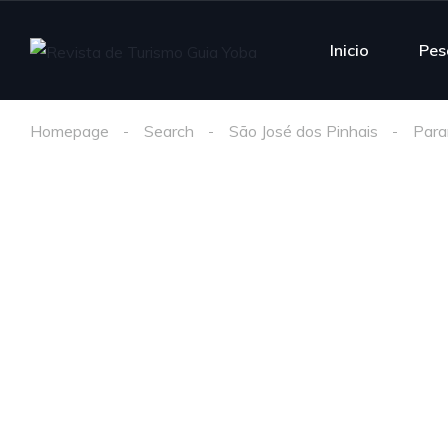
Inicio
Pes
Homepage
Search
São José dos Pinhais
Para