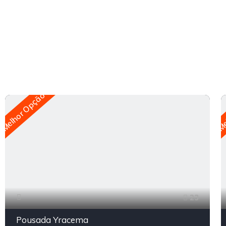
Melhor Opção
Me
23
Pousada Yracema