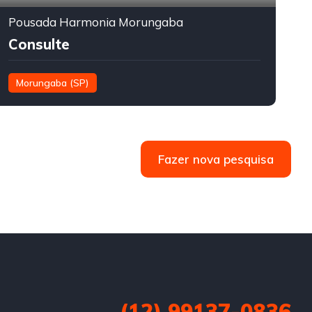
Pousada Harmonia Morungaba
P
Consulte
Morungaba (SP)
Fazer nova pesquisa
(12) 99137-0836