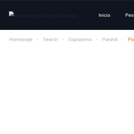
Inicio
Pes
Homepage
Search
Sapopema
Paraná
Po