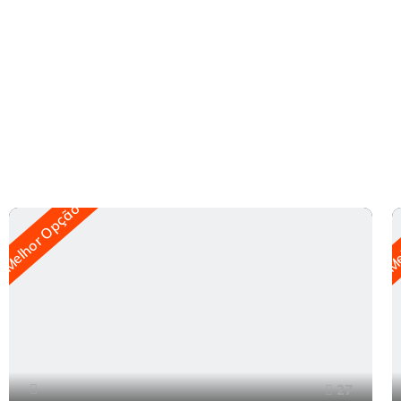
Melhor Opção
Me
27