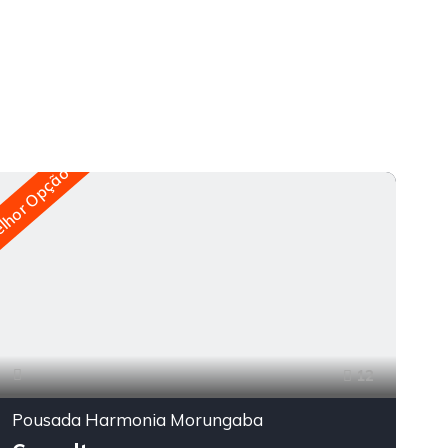
lhor Opção
Melho
12
Pousada Harmonia Morungaba
P