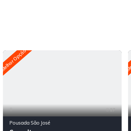
Melhor Opção
Me
27
Pousada São José