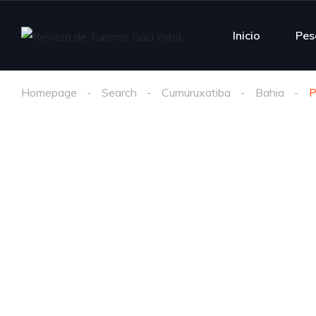
Inicio
Pes
Homepage
Search
Cumuruxatiba
Bahia
P