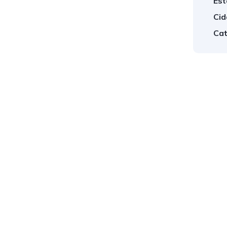
Est
Cid
Cat