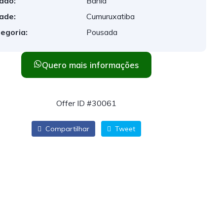
ado:
Bahia
ade:
Cumuruxatiba
egoria:
Pousada
Quero mais informações
Offer ID #30061
Compartilhar
Tweet