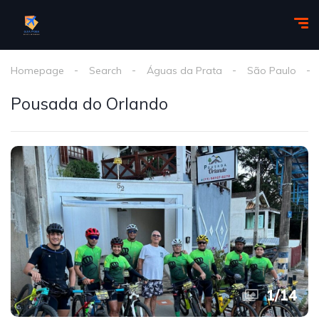
Homepage
Search
Águas da Prata
São Paulo
Pousada do Orlando
1
/
14