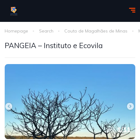
Homepage
Search
Couto de Magalhães de Minas
PANGEIA – Instituto e Ecovila
1
/
11