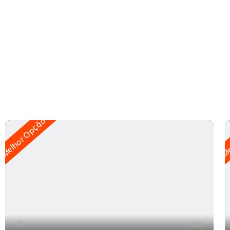
Melhor Opção
Me
23