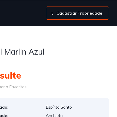
Cadastrar Propriedade
l Marlin Azul
sulte
ar a Favoritos
ado:
Espírito Santo
ade:
Anchieta