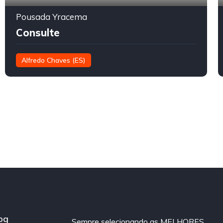
Pousada Yracema
Consulte
Alfredo Chaves (ES)
og
Sempre selecionando as MELHORES