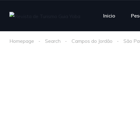
Inicio
Pes
Homepage
Search
Campos do Jordão
São Pa