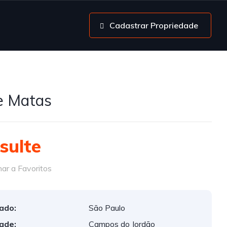
Cadastrar Propriedade
e Matas
sulte
ar a Favoritos
ado:
São Paulo
ade:
Campos do Jordão