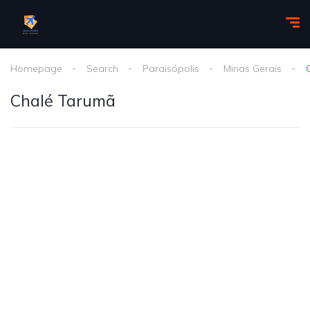
Homepage
Search
Paraisópolis
Minas Gerais
Chalé Tarumã
1
/
84