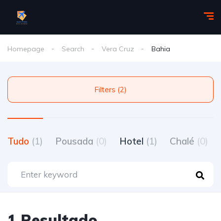
Homepage
Search
Vera Cruz
Bahia
Filters (2)
Tudo
(1)
Pousada
(0)
Hotel
(1)
Chalé
(0)
1 Resultado