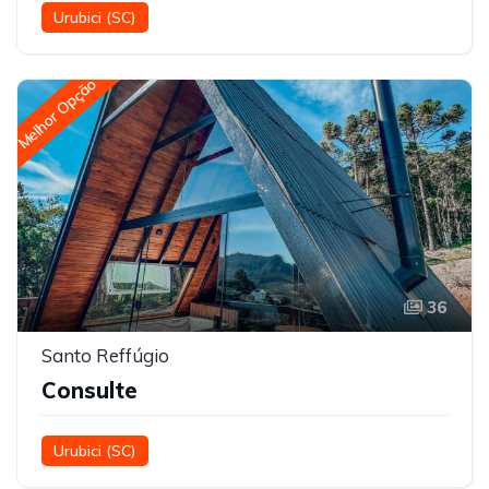
Urubici (SC)
Melhor Opção
36
Santo Reffúgio
Consulte
Urubici (SC)