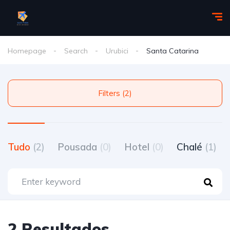
Homepage
Search
Urubici
Santa Catarina
Filters (2)
Tudo
(2)
Pousada
(0)
Hotel
(0)
Chalé
(1)
2 Resultados