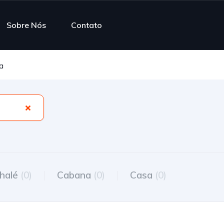
Sobre Nós
Contato
a
halé
(0)
Cabana
(0)
Casa
(0)