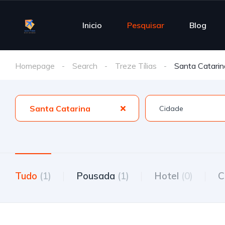
Inicio
Pesquisar
Blog
Homepage
Search
Treze Tílias
Santa Catarin
Santa Catarina
Tudo
(1)
Pousada
(1)
Hotel
(0)
C