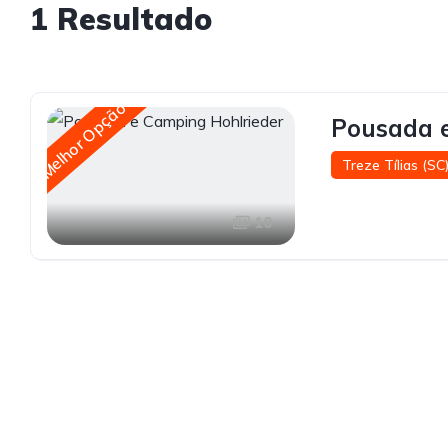
1 Resultado
Melhor Opção
Pousada 
Treze Tílias (SC
10