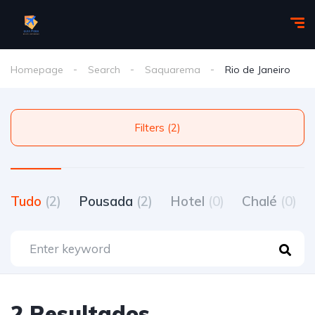
Homepage
Search
Saquarema
Rio de Janeiro
Filters (2)
Tudo
(2)
Pousada
(2)
Hotel
(0)
Chalé
(0)
2 Resultados