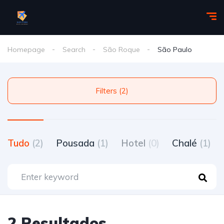
Homepage
Search
São Roque
São Paulo
Filters (2)
Tudo
(2)
Pousada
(1)
Hotel
(0)
Chalé
(1)
2 Resultados