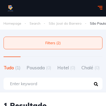
Homepage
Search
São José do Barreiro
São Paul
Filters (2)
Tudo
(1)
Pousada
(0)
Hotel
(0)
Chalé
(0)
1 Resultado