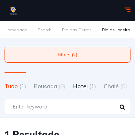
Homepage
Search
Rio das Ostras
Rio de Janeiro
Filters (2)
Tudo
(1)
Pousada
(0)
Hotel
(1)
Chalé
(0)
1 Resultado