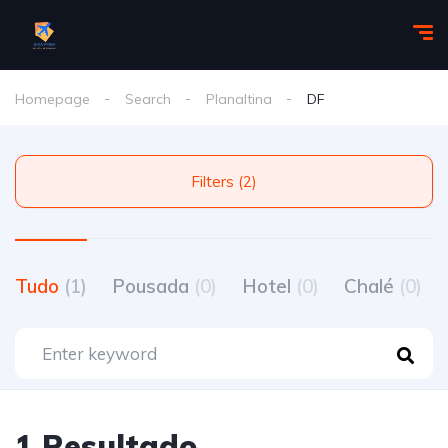
Homepage
Search
Planaltina
DF
Filters (2)
Tudo
(1)
Pousada
(0)
Hotel
(0)
Chalé
(0)
1 Resultado