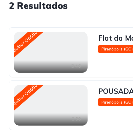
2
Resultados
Melhor Opção
Flat da M
Pirenópolis (GO)
46
Melhor Opção
POUSADA
Pirenópolis (GO)
30