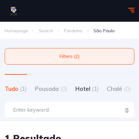
Homepage
Search
Pardinho
São Paulo
Filters (2)
Tudo
(1)
Pousada
(0)
Hotel
(1)
Chalé
(0)
1 Resultado