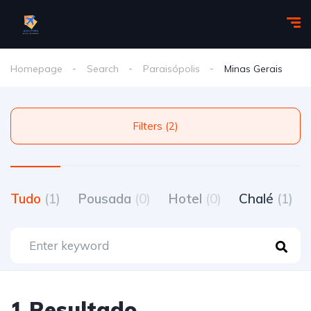
Homepage
Search
Paraisópolis
Minas Gerais
Filters (2)
Tudo
(1)
Pousada
(0)
Hotel
(0)
Chalé
(1)
1 Resultado