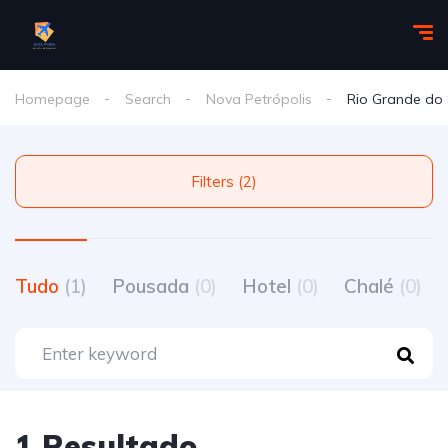
Homepage
Search
Nova Petrópolis
Rio Grande do 
Filters (2)
Tudo
(1)
Pousada
(0)
Hotel
(0)
Chalé
(0)
1 Resultado