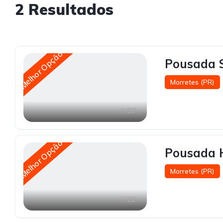
2
Resultados
Melhor Opção
Pousada S
Morretes (PR)
37
Melhor Opção
Pousada 
Morretes (PR)
22