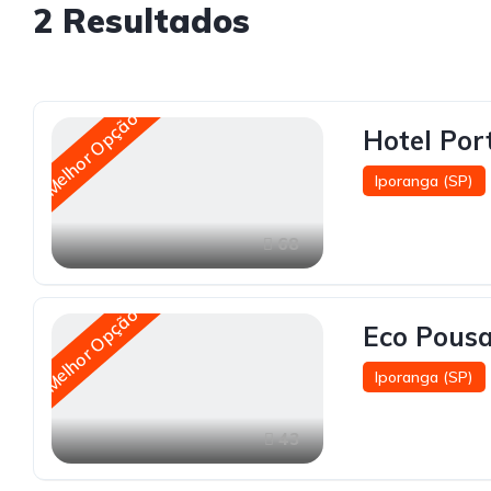
2
Resultados
Melhor Opção
Hotel Por
Iporanga (SP)
68
Melhor Opção
Eco Pous
Iporanga (SP)
43