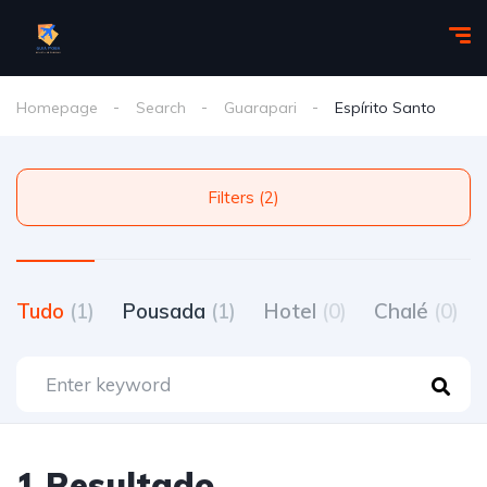
Homepage
Search
Guarapari
Espírito Santo
Filters (2)
Tudo
(1)
Pousada
(1)
Hotel
(0)
Chalé
(0)
1 Resultado