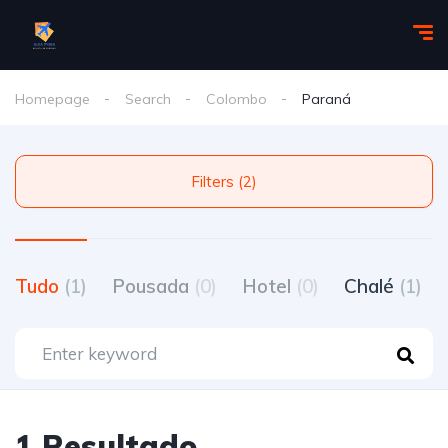
Homepage
Search
Colombo
Paraná
Filters (2)
Tudo
(1)
Pousada
(0)
Hotel
(0)
Chalé
(1)
1 Resultado