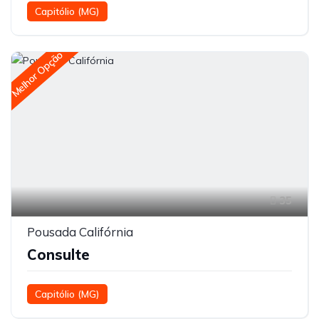
Capitólio (MG)
Melhor Opção
35
Pousada Califórnia
Consulte
Capitólio (MG)