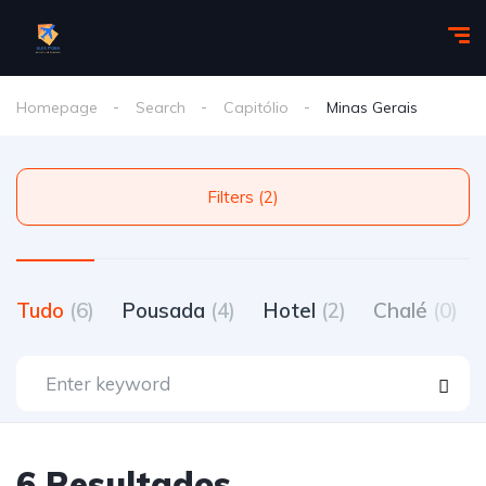
Homepage
Search
Capitólio
Minas Gerais
Filters (2)
Tudo
(6)
Pousada
(4)
Hotel
(2)
Chalé
(0)
6 Resultados