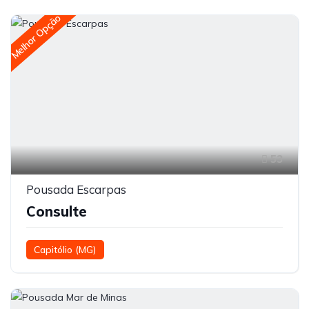
Melhor Opção
53
Pousada Escarpas
Consulte
Capitólio (MG)