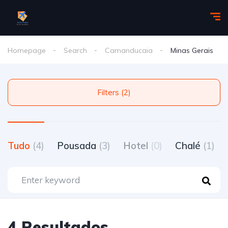
Homepage
Search
Camanducaia
Minas Gerais
Filters (2)
Tudo
(4)
Pousada
(3)
Hotel
(0)
Chalé
(1)
4 Resultados