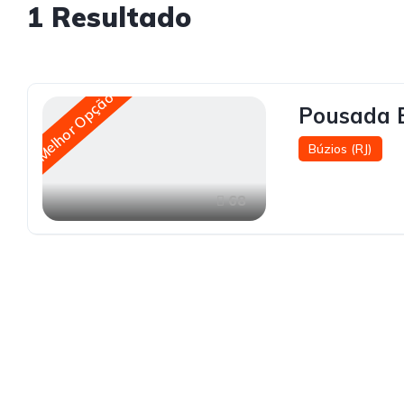
1
Resultado
Melhor Opção
Pousada 
Búzios (RJ)
68