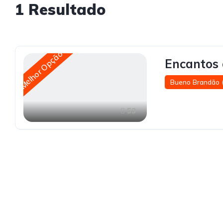
1
Resultado
Melhor Opção
Encantos 
Bueno Brandão 
53