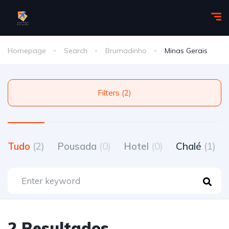
Homepage
Search
Brumadinho
Minas Gerais
Filters (2)
Tudo
(2)
Pousada
(0)
Hotel
(0)
Chalé
(1)
2 Resultados