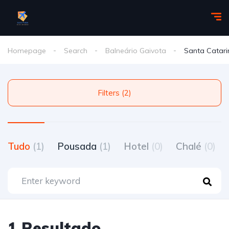
Homepage
Search
Balneário Gaivota
Santa Catari
Filters (2)
Tudo
(1)
Pousada
(1)
Hotel
(0)
Chalé
(0)
1 Resultado