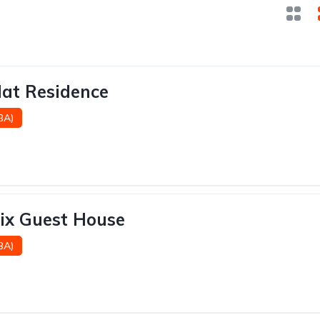
lat Residence
(BA)
ix Guest House
(BA)