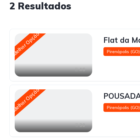
2
Resultados
Melhor Opção
Flat da M
Pirenópolis (GO)
46
Melhor Opção
POUSADA
Pirenópolis (GO)
30