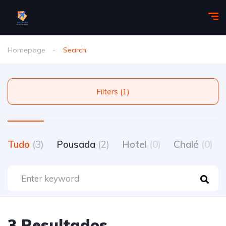
Homepage
Search
Filters (1)
Tudo
(3)
Pousada
(2)
Hotel
(0)
Chalé
(0)
3 Resultados