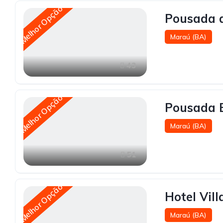
Melhor Opção
Pousada 
Maraú (BA)
43
Melhor Opção
Pousada B
Maraú (BA)
51
Melhor Opção
Hotel Vil
Maraú (BA)