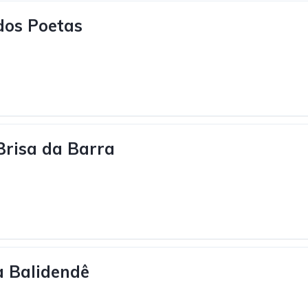
dos Poetas
risa da Barra
la Balidendê