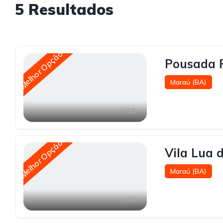
5
Resultados
Melhor Opção
Pousada P
Maraú (BA)
55
Melhor Opção
Vila Lua 
Maraú (BA)
69