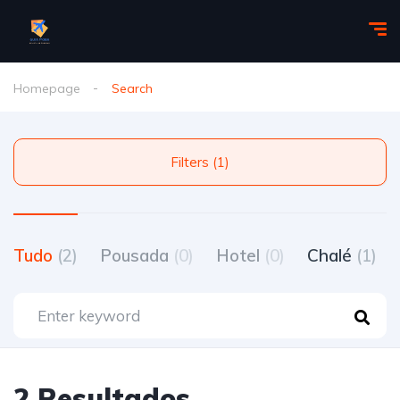
Homepage
Search
Filters (1)
Tudo
(2)
Pousada
(0)
Hotel
(0)
Chalé
(1)
2 Resultados