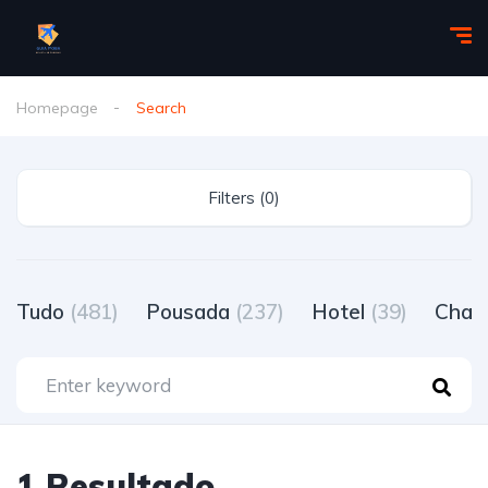
Homepage
Search
Filters (0)
Tudo
(481)
Pousada
(237)
Hotel
(39)
Chal
1 Resultado