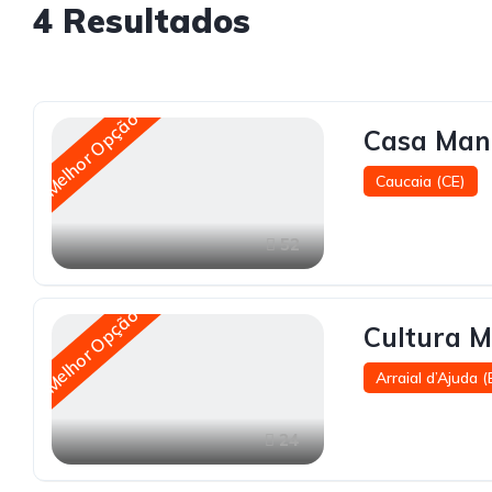
4
Resultados
Melhor Opção
Casa Man
Caucaia (CE)
52
Melhor Opção
Cultura M
Arraial d’Ajuda 
24