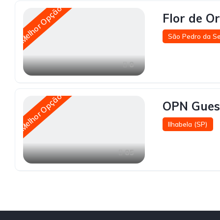
Melhor Opção
Flor de O
São Pedro da Se
8
Melhor Opção
OPN Gues
Ilhabela (SP)
85